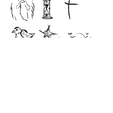
ohne Stimmungsbild
Ihre E-Mail-Adresse
Ich bin damit einverstanden, dass meine E-
Mail-Adresse gespeichert wird, damit der
Gedenkseiteninhaber per E-Mail auf
meinen Beitrag antworten kann