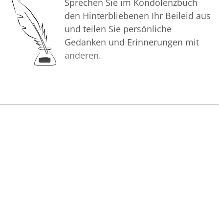
Sprechen Sie im Kondolenzbuch
gemeinsam wachzuhalten.
den Hinterbliebenen Ihr Beileid aus
und teilen Sie persönliche
In tiefer Verbundenheit
Gedanken und Erinnerungen mit
anderen.
Ihr Bestattungshaus "Friede"
DUCHENE GmbH
Bilder
Erstellen Sie mit Familie, Freunden
und Bekannten ein gemeinsames
Erinnerungsalbum mit Fotos des
Verstorbenen.