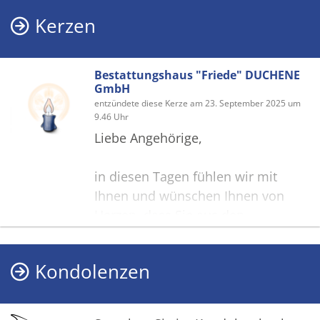
Kerzen
Bestattungshaus "Friede" DUCHENE
GmbH
entzündete diese Kerze am 23. September 2025 um
9.46 Uhr
Liebe Angehörige,
in diesen Tagen fühlen wir mit
Ihnen und wünschen Ihnen von
Herzen, dass Sie aus den
glücklichen Erinnerungen Kraft
schöpfen, um positiv in die Zukunft
Kondolenzen
zu gehen. Diese Gedenkseite möge
Ihnen dabei helfen, Ihre Trauer zu
teilen und das Andenken