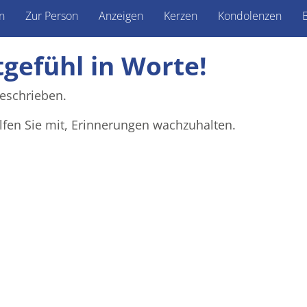
n
Zur Person
Anzeigen
Kerzen
Kondolenzen
B
tgefühl in Worte!
eschrieben.
lfen Sie mit, Erinnerungen wachzuhalten.