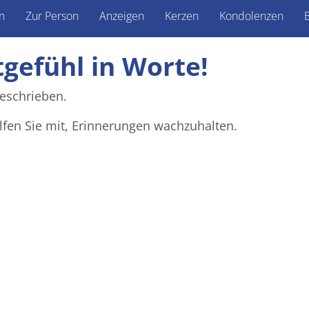
n
Zur Person
Anzeigen
Kerzen
Kondolenzen
B
tgefühl in Worte!
eschrieben.
lfen Sie mit, Erinnerungen wachzuhalten.