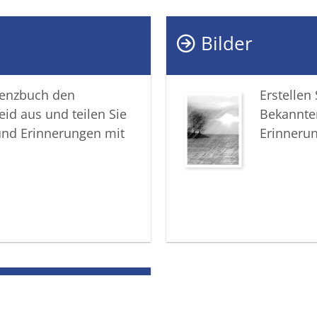
Ihnen hel
das Ande
Bilder
In aufric
lenzbuch den
Erstellen
Ihr Best
eid aus und teilen Sie
Bekannte
und Erinnerungen mit
Erinneru