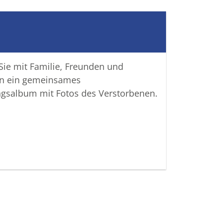
fen, Erinnerungen zu teilen und so
nken gemeinsam wachzuhalten.
htiger Verbundenheit
 Sie mit Familie, Freunden und
attungshaus "Friede" DUCHENE GmbH
n ein gemeinsames
ngsalbum mit Fotos des Verstorbenen.