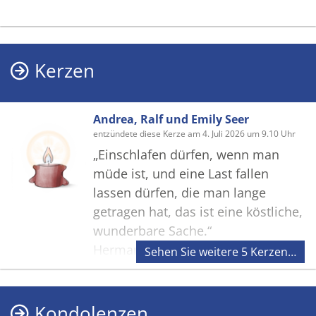
Kerzen
Andrea, Ralf und Emily Seer
entzündete diese Kerze am 4. Juli 2026 um 9.10 Uhr
„Einschlafen dürfen, wenn man
müde ist, und eine Last fallen
lassen dürfen, die man lange
getragen hat, das ist eine köstliche,
wunderbare Sache.“
Hermann Hesse
Sehen Sie weitere 5 Kerzen…
Kondolenzen