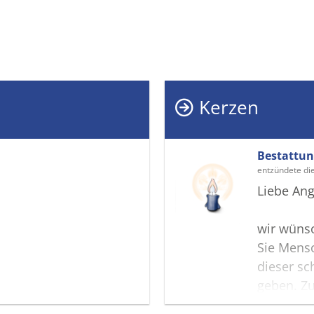
Kerzen
Bestattu
entzündete di
Liebe Ang
wir wünsc
Sie Mensc
dieser sc
geben. Zu
Gedenksei