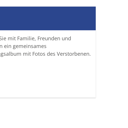
 gemeinsam wachhalten.
 Verbundenheit
attungshaus "Friede" DUCHENE GmbH
 Sie mit Familie, Freunden und
n ein gemeinsames
ngsalbum mit Fotos des Verstorbenen.