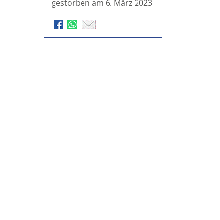
gestorben am 6. März 2023
Bestattungshaus „Friede“
DUCHENE GmbH
Völklinger Straße 33-35
66333
Völklingen-Ludweiler